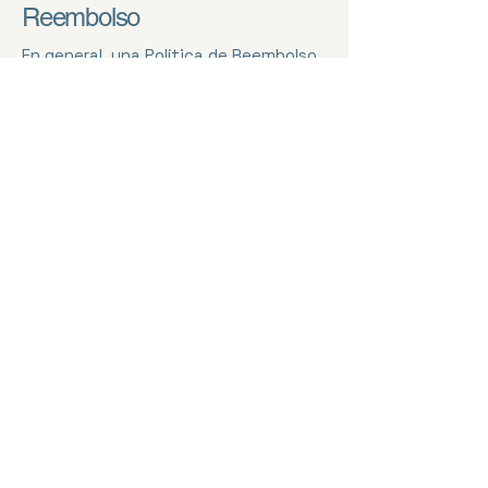
Reembolso
En general, una Política de Reembolso
suele abordar este tipo de
cuestiones: el plazo para solicitar el
reembolso, si el reembolso será total o
parcial, en qué condiciones recibirá el
cliente el reembolso y mucho más.
contact@morenogranados.com
Switzerland, Bern Kanton
Copyright © Jesús Moreno Granados,
2026